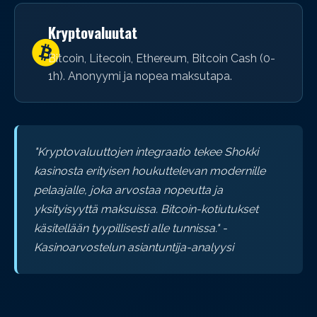
Kryptovaluutat
Bitcoin, Litecoin, Ethereum, Bitcoin Cash (0-
1h). Anonyymi ja nopea maksutapa.
"Kryptovaluuttojen integraatio tekee Shokki
kasinosta erityisen houkuttelevan modernille
pelaajalle, joka arvostaa nopeutta ja
yksityisyyttä maksuissa. Bitcoin-kotiutukset
käsitellään tyypillisesti alle tunnissa." -
Kasinoarvostelun asiantuntija-analyysi