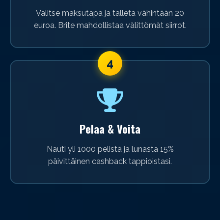
Valitse maksutapa ja talleta vähintään 20
euroa. Brite mahdollistaa välittömät siirrot.
4
Pelaa & Voita
Nauti yli 1000 pelistä ja lunasta 15%
päivittäinen cashback tappioistasi.