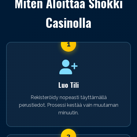
Miten Aloittaa Shokki
Casinolla
1
Luo Tili
Rekisteröidy nopeasti täyttämällä
perustiedot. Prosessi kestää vain muutaman
minuutin.
2