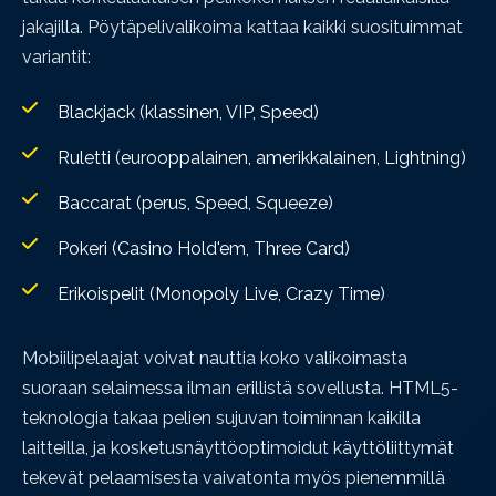
jakajilla. Pöytäpelivalikoima kattaa kaikki suosituimmat
variantit:
Blackjack (klassinen, VIP, Speed)
Ruletti (eurooppalainen, amerikkalainen, Lightning)
Baccarat (perus, Speed, Squeeze)
Pokeri (Casino Hold'em, Three Card)
Erikoispelit (Monopoly Live, Crazy Time)
Mobiilipelaajat voivat nauttia koko valikoimasta
suoraan selaimessa ilman erillistä sovellusta. HTML5-
teknologia takaa pelien sujuvan toiminnan kaikilla
laitteilla, ja kosketusnäyttöoptimoidut käyttöliittymät
tekevät pelaamisesta vaivatonta myös pienemmillä