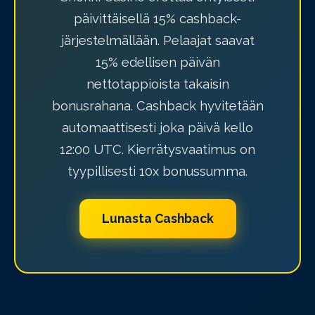
päivittäisellä 15% cashback-
järjestelmällään. Pelaajat saavat
15% edellisen päivän
nettotappioista takaisin
bonusrahana. Cashback hyvitetään
automaattisesti joka päivä kello
12:00 UTC. Kierrätysvaatimus on
tyypillisesti 10x bonussumma.
Lunasta Cashback