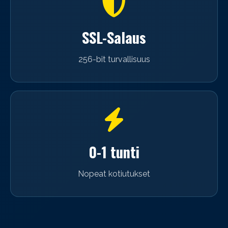
SSL-Salaus
256-bit turvallisuus
0-1 tunti
Nopeat kotiutukset