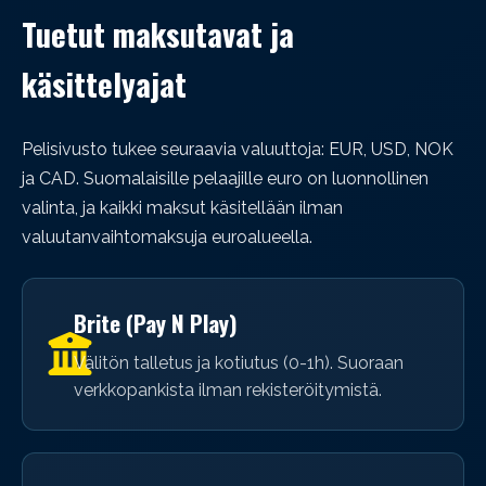
Tuetut maksutavat ja
käsittelyajat
Pelisivusto tukee seuraavia valuuttoja: EUR, USD, NOK
ja CAD. Suomalaisille pelaajille euro on luonnollinen
valinta, ja kaikki maksut käsitellään ilman
valuutanvaihtomaksuja euroalueella.
Brite (Pay N Play)
Välitön talletus ja kotiutus (0-1h). Suoraan
verkkopankista ilman rekisteröitymistä.