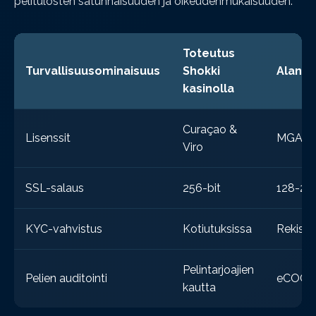
pelitulosten satunnaisuuden ja oikeudenmukaisuuden.
Toteutus
Turvallisuusominaisuus
Shokki
Alan s
kasinolla
Curaçao &
Lisenssit
MGA/U
Viro
SSL-salaus
256-bit
128-256
KYC-vahvistus
Kotiutuksissa
Rekiste
Pelintarjoajien
Pelien auditointi
eCOGRA
kautta