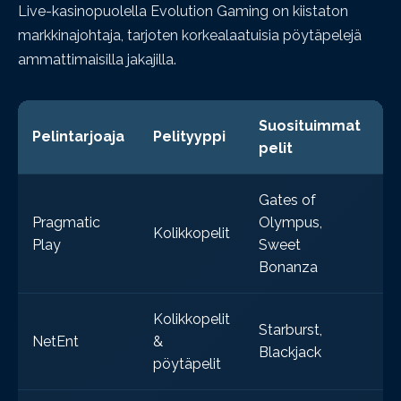
Live-kasinopuolella Evolution Gaming on kiistaton
markkinajohtaja, tarjoten korkealaatuisia pöytäpelejä
ammattimaisilla jakajilla.
Suosituimmat
R
Pelintarjoaja
Pelityyppi
pelit
v
Gates of
Pragmatic
Olympus,
Kolikkopelit
9
Play
Sweet
Bonanza
Kolikkopelit
Starburst,
NetEnt
&
9
Blackjack
pöytäpelit