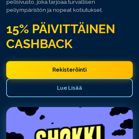
pelisivusto, joka tarjoaa turvallisen
peliympäristön ja nopeat kotiutukset.
15% PÄIVITTÄINEN
CASHBACK
Rekisteröinti
Lue Lisää